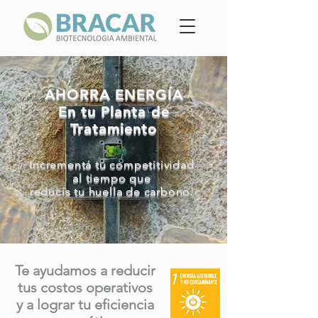
AHORRA ENERGÍA
En tu Planta de
Tratamiento
Incrementá tu competitividad
al tiempo que
reducís tu huella de carbono.
Te ayudamos a reducir
tus costos operativos
y a lograr tu eficiencia