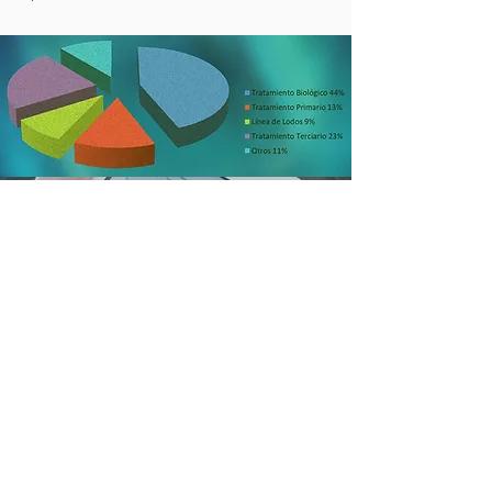
MONITOREÁ LA ENERGÍA
DE TU PLANTA
EN TIEMPO REAL
Para
CONTROLAR
tu uso de ENERGÍA
MEDÍ
(y mostrale a tu gente)
CUÁNTO se está UTILIZANDO.
A través del servicio POWER BRACAR ON
LINE, podés rastrear el uso de la energía en